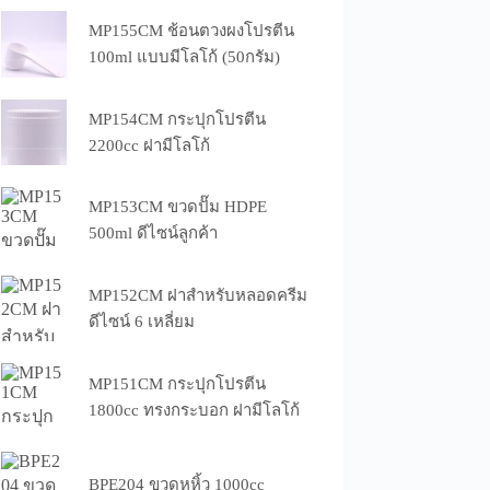
MP155CM ช้อนตวงผงโปรตีน
100ml แบบมีโลโก้ (50กรัม)
MP154CM กระปุกโปรตีน
2200cc ฝามีโลโก้
MP153CM ขวดปั๊ม HDPE
500ml ดีไซน์ลูกค้า
MP152CM ฝาสำหรับหลอดครีม
ดีไซน์ 6 เหลี่ยม
MP151CM กระปุกโปรตีน
1800cc ทรงกระบอก ฝามีโลโก้
BPE204 ขวดหูหิ้ว 1000cc