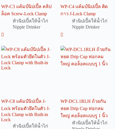
WP-C3 แค้มป์นิปเปิ้ล คลิป
WP-C4 แค้มป์นิปเปิ้ล ติด
ล็อค Screw-Lock Clamp
กาว J-Lock Clamp
หัวนิปเปิ้ลให้น้ำไก่
หัวนิปเปิ้ลให้น้ำไก่
Nipple Drinker
Nipple Drinker
WP-C8 แค้มป์นิปเปิ้ล J-
WP-DC1.1RLH ถ้วยกัน
Lock พร้อมตัวยึดในตัว J-
หยด Drip Cup ท่อกลม
Lock Clamp with Built-in
ใหญ่ คอล็อคแบบรู 1 นิ้ว
Lock
หัวนิปเปิ้ลให้น้ำไก่
หัวนิปเปิ้ลให้น้ำไก่
Nipple Drinker