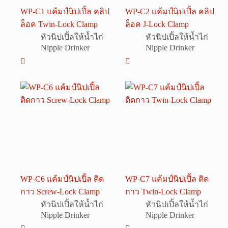
WP-C1 แค้มป์นิปเปิ้ล คลิป
WP-C2 แค้มป์นิปเปิ้ล คลิป
ล็อค Twin-Lock Clamp
ล็อค J-Lock Clamp
หัวนิปเปิ้ลให้น้ำไก่
หัวนิปเปิ้ลให้น้ำไก่
Nipple Drinker
Nipple Drinker
WP-C6 แค้มป์นิปเปิ้ล ติด
WP-C7 แค้มป์นิปเปิ้ล ติด
กาว Screw-Lock Clamp
กาว Twin-Lock Clamp
หัวนิปเปิ้ลให้น้ำไก่
หัวนิปเปิ้ลให้น้ำไก่
Nipple Drinker
Nipple Drinker