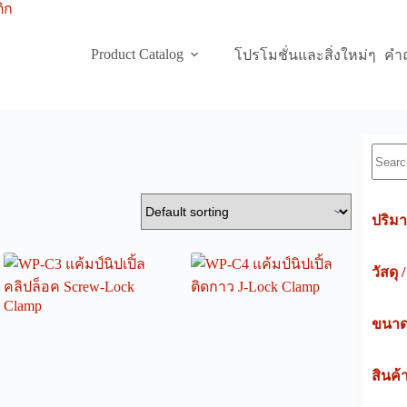
Product Catalog
โปรโมชั่นและสิ่งใหม่ๆ
คำถ
Searc
ปริมา
วัสดุ 
ขนาดค
สินค้