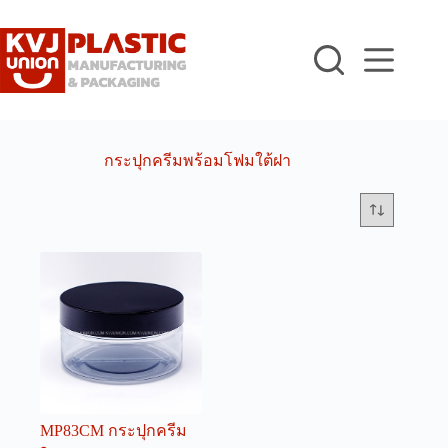
Skip
to
content
กระปุกครีมพร้อมโฟมใต้ฝา
MP83CM กระปุกครีม