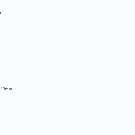
c
ว 33mm