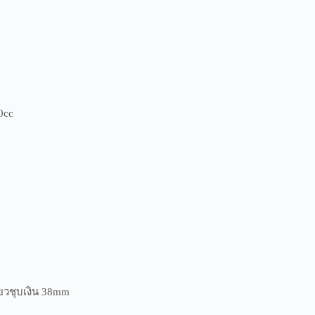
0cc
ยวชุบเงิน 38mm