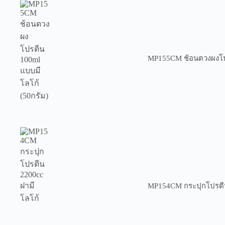
MP155CM ช้อนตวงผงโปร
MP154CM กระปุกโปรตีน