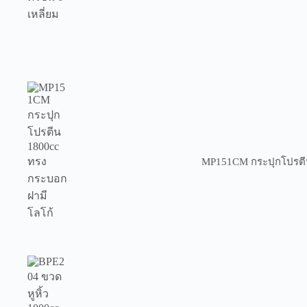
MP151CM กระปุกโปรตีน