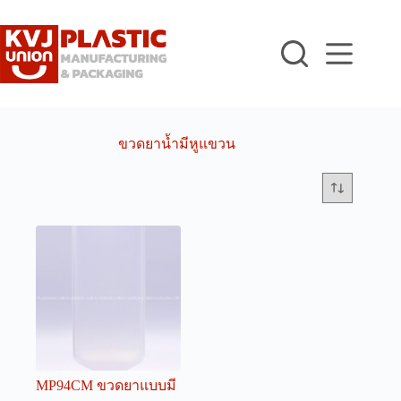
Skip
to
content
ขวดยาน้ำมีหูแขวน
MP94CM ขวดยาแบบมี