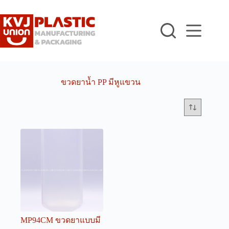
Skip
to
content
ขวดยาน้ำ PP มีหูแขวน
MP94CM ขวดยาแบบมี