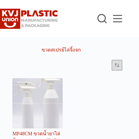
Skip
to
content
ขวดสเปรย์ไล่จิ้งจก
MP48CM ขวดน้ำยาไล่