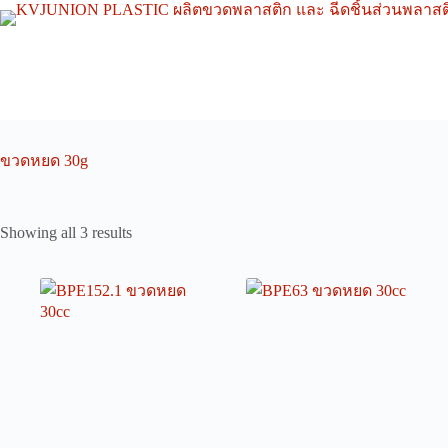
Skip
to
content
ขวดหยด 30g
Showing all 3 results