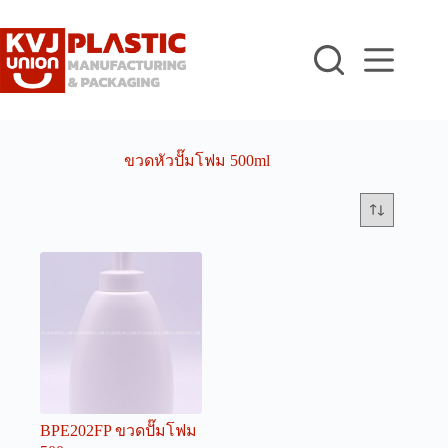
Skip
to
content
ขวดหัวปั๊มโฟม 500ml
BPE202FP ขวดปั๊มโฟม