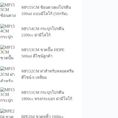
MP155CM ช้อนตวงผงโปรตีน
100ml แบบมีโลโก้ (50กรัม)
MP154CM กระปุกโปรตีน
2200cc ฝามีโลโก้
MP153CM ขวดปั๊ม HDPE
500ml ดีไซน์ลูกค้า
MP152CM ฝาสำหรับหลอดครีม
ดีไซน์ 6 เหลี่ยม
MP151CM กระปุกโปรตีน
1800cc ทรงกระบอก ฝามีโลโก้
BPE204 ขวดหูหิ้ว 1000cc