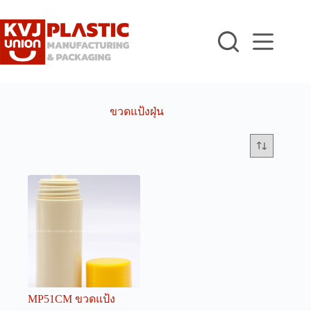
Skip
to
content
ขวดแป้งฝุ่น
MP51CM ขวดแป้ง