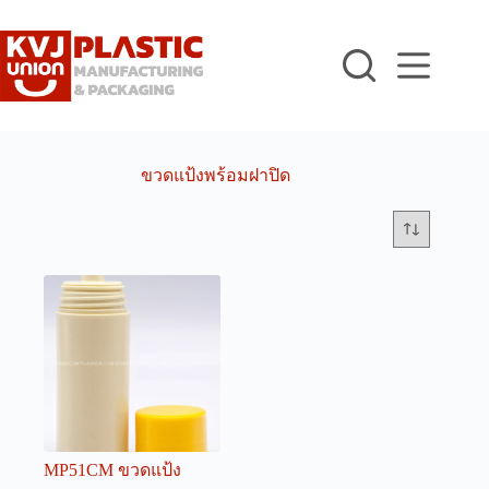
Skip
to
content
ขวดแป้งพร้อมฝาปิด
MP51CM ขวดแป้ง