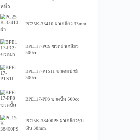
PC25K-33410 ฝาเกลียว 33mm
BPE117-PC9 ขวดฝาเกลียว
500cc
BPE117-PTS11 ขวดสเปรย์
500cc
BPE117-PP8 ขวดปั๊ม 500cc
PC15K-38400PS ฝาเกลียวชุบ
เงิน 38mm