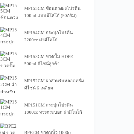
MP155CM ช้อนตวงผงโปรตีน
100ml แบบมีโลโก้ (50กรัม)
MP154CM กระปุกโปรตีน
2200cc ฝามีโลโก้
MP153CM ขวดปั๊ม HDPE
500ml ดีไซน์ลูกค้า
MP152CM ฝาสำหรับหลอดครีม
ดีไซน์ 6 เหลี่ยม
MP151CM กระปุกโปรตีน
1800cc ทรงกระบอก ฝามีโลโก้
BPE204 ขวดหูหิ้ว 1000cc