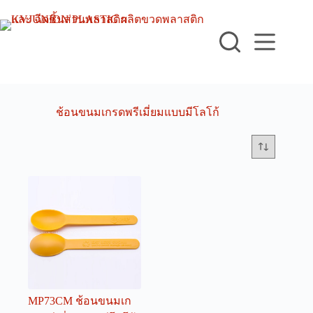
Skip
to
content
ช้อนขนมเกรดพรีเมี่ยมแบบมีโลโก้
MP73CM ช้อนขนมเก