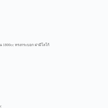
 1800cc ทรงกระบอก ฝามีโลโก้
c