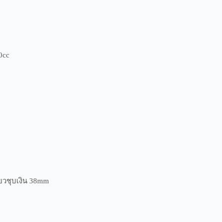
0cc
ยวชุบเงิน 38mm