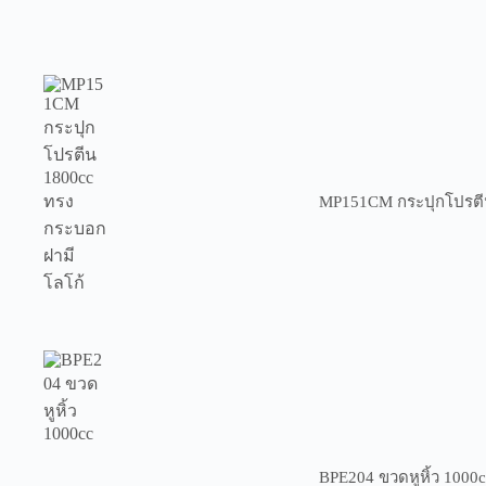
MP151CM กระปุกโปรตีน
BPE204 ขวดหูหิ้ว 1000c