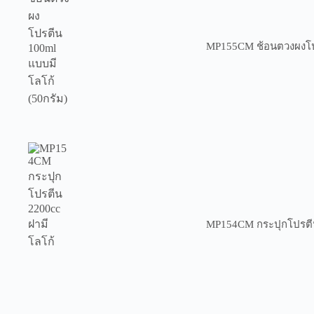
MP155CM ช้อนตวงผงโปร
MP154CM กระปุกโปรตีน