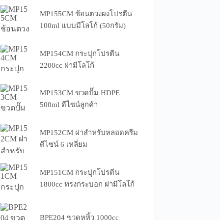
MP155CM ช้อนตวงผงโปรตีน
100ml แบบมีโลโก้ (50กรัม)
MP154CM กระปุกโปรตีน
2200cc ฝามีโลโก้
MP153CM ขวดปั๊ม HDPE
500ml ดีไซน์ลูกค้า
MP152CM ฝาสำหรับหลอดครีม
ดีไซน์ 6 เหลี่ยม
MP151CM กระปุกโปรตีน
1800cc ทรงกระบอก ฝามีโลโก้
BPE204 ขวดหูหิ้ว 1000cc