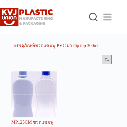
Skip
to
content
บรรจุภัณฑ์ขวดแชมพู PVC ฝา flip top 300ml
MP125CM ขวดแชมพู