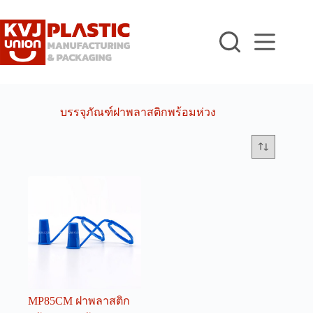
Skip
to
content
บรรจุภัณฑ์ฝาพลาสติกพร้อมห่วง
MP85CM ฝาพลาสติก