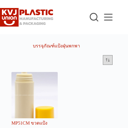
Skip
to
content
บรรจุภัณฑ์แป้งฝุ่นพกพา
MP51CM ขวดแป้ง