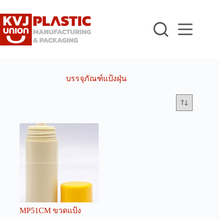
Skip
to
content
บรรจุภัณฑ์แป้งฝุ่น
MP51CM ขวดแป้ง