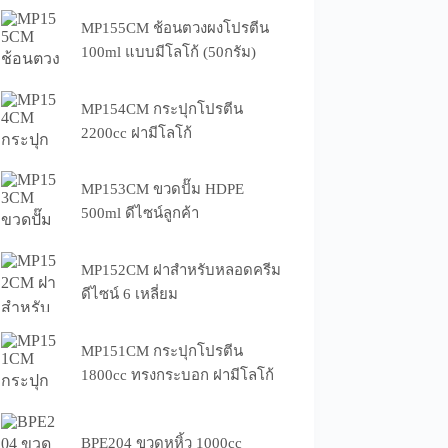
MP155CM ช้อนตวงผงโปรตีน
100ml แบบมีโลโก้ (50กรัม)
MP154CM กระปุกโปรตีน
2200cc ฝามีโลโก้
MP153CM ขวดปั๊ม HDPE
500ml ดีไซน์ลูกค้า
MP152CM ฝาสำหรับหลอดครีม
ดีไซน์ 6 เหลี่ยม
MP151CM กระปุกโปรตีน
1800cc ทรงกระบอก ฝามีโลโก้
BPE204 ขวดหูหิ้ว 1000cc