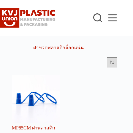
Skip
to
content
ฝาขวดพลาสติกล็อกแน่น
MP85CM ฝาพลาสติก