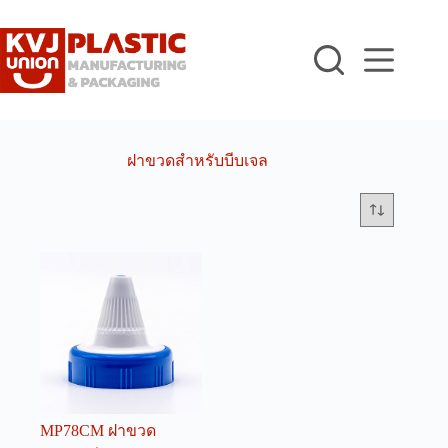
Skip
to
content
ฝาขวดสำหรับบีบเจล
MP78CM ฝาขวด