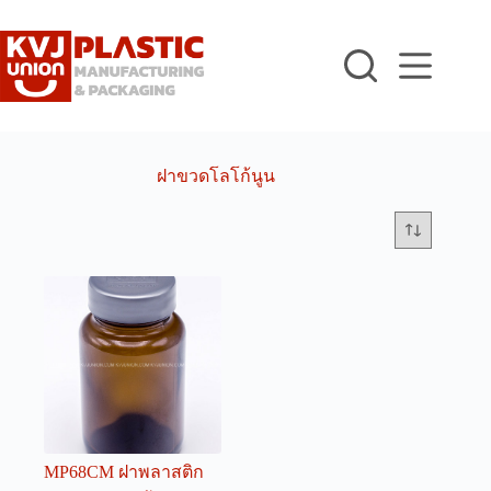
Skip
to
content
ฝาขวดโลโก้นูน
MP68CM ฝาพลาสติก