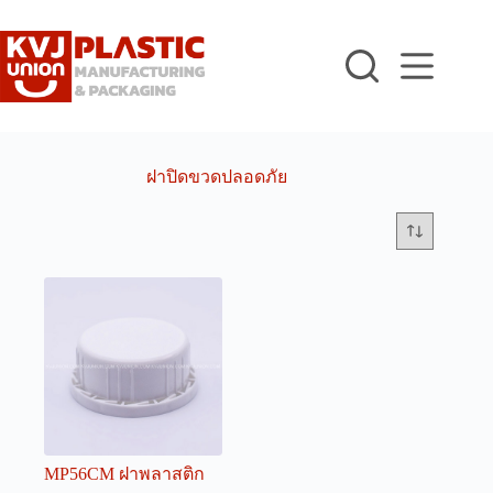
Skip
to
content
ฝาปิดขวดปลอดภัย
MP56CM ฝาพลาสติก