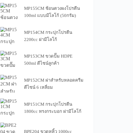
MP155CM ช้อนตวงผงโปรตีน
100ml แบบมีโลโก้ (50กรัม)
MP154CM กระปุกโปรตีน
2200cc ฝามีโลโก้
MP153CM ขวดปั๊ม HDPE
500ml ดีไซน์ลูกค้า
MP152CM ฝาสำหรับหลอดครีม
ดีไซน์ 6 เหลี่ยม
MP151CM กระปุกโปรตีน
1800cc ทรงกระบอก ฝามีโลโก้
BPE204 ขวดหูหิ้ว 1000cc