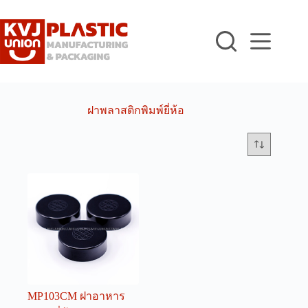
Skip
to
content
ฝาพลาสติกพิมพ์ยี่ห้อ
MP103CM ฝาอาหาร