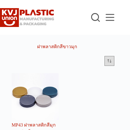
Skip
to
content
ฝาพลาสติกสีขาวมุก
MP43 ฝาพลาสติกสีมุก