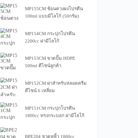
MP155CM ช้อนตวงผงโปรตีน
100ml แบบมีโลโก้ (50กรัม)
MP154CM กระปุกโปรตีน
2200cc ฝามีโลโก้
MP153CM ขวดปั๊ม HDPE
500ml ดีไซน์ลูกค้า
MP152CM ฝาสำหรับหลอดครีม
ดีไซน์ 6 เหลี่ยม
MP151CM กระปุกโปรตีน
1800cc ทรงกระบอก ฝามีโลโก้
BPE204 ขวดหูหิ้ว 1000cc