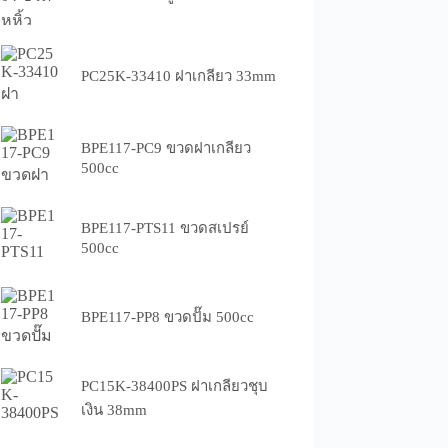
PC25K-33410 ฝาเกลียว 33mm
BPE117-PC9 ขวดฝาเกลียว
500cc
BPE117-PTS11 ขวดสเปรย์
500cc
BPE117-PP8 ขวดปั๊ม 500cc
PC15K-38400PS ฝาเกลียวชุบ
เงิน 38mm