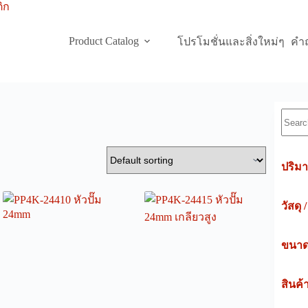
Product Catalog
โปรโมชั่นและสิ่งใหม่ๆ
คำถ
Searc
ปริมา
วัสดุ 
ขนาดค
สินค้