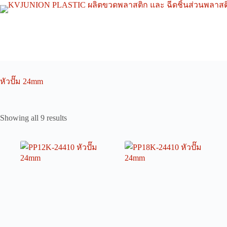
Skip
to
content
หัวปั๊ม 24mm
Showing all 9 results