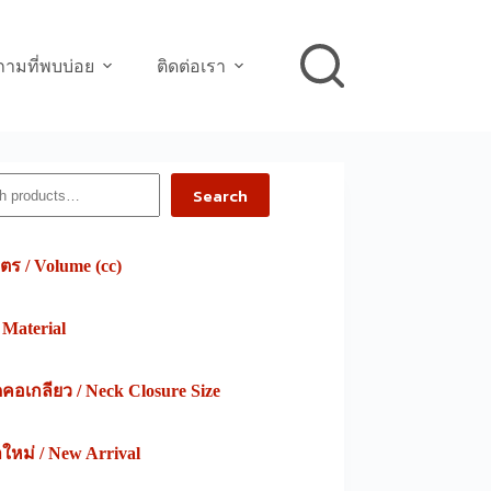
ามที่พบบ่อย
ติดต่อเรา
h
Search
ตร / Volume (cc)
/ Material
อเกลียว / Neck Closure Size
าใหม่ / New Arrival