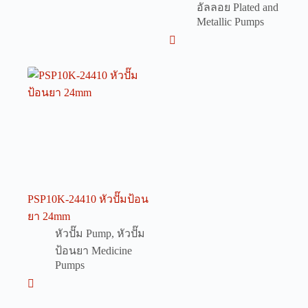
อัลลอย Plated and
Metallic Pumps
PSP10K-24410 หัวปั๊มป้อน
ยา 24mm
หัวปั๊ม Pump
,
หัวปั๊ม
ป้อนยา Medicine
Pumps