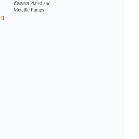
อัลลอย Plated and
Metallic Pumps