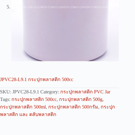
JPVC28-L9.1 กระปุกพลาสติก 500cc
SKU:
JPVC28-L9.1
Category:
กระปุกพลาสติก PVC Jar
Tags:
กระปุกพลาสติก 500cc
,
กระปุกพลาสติก 500g
,
กระปุกพลาสติก 500ml
,
กระปุกพลาสติก 500กรัม
,
กระปุก
พลาสติก และ ตลับพลาสติก