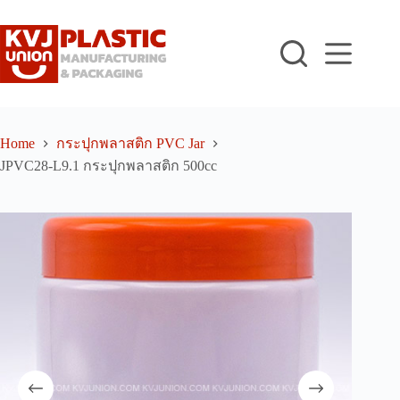
Skip
to
content
Home
กระปุกพลาสติก PVC Jar
JPVC28-L9.1 กระปุกพลาสติก 500cc