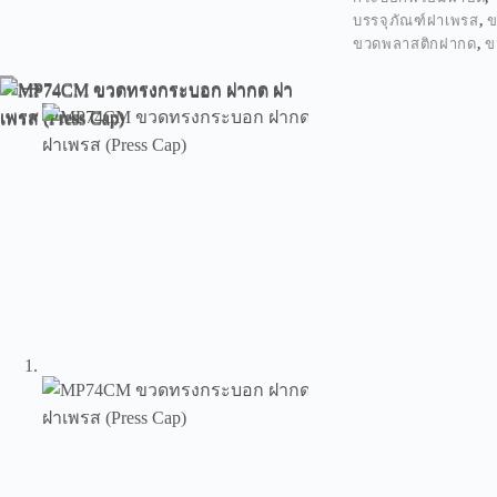
บรรจุภัณฑ์ฝาเพรส
,
ข
ขวดพลาสติกฝากด
,
ข