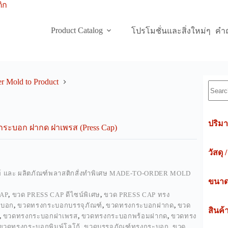
Product Catalog
โปรโมชั่นและสิ่งใหม่ๆ
คำถ
r Mold to Product
Searc
ปริมา
ะบอก ฝากด ฝาเพรส (Press Cap)
วัสดุ 
พ์ และ ผลิตภัณฑ์พลาสติกสั่งทำพิเศษ MADE-TO-ORDER MOLD
ขนาดค
CAP
,
ขวด PRESS CAP ดีไซน์พิเศษ
,
ขวด PRESS CAP ทรง
ะบอก
,
ขวดทรงกระบอกบรรจุภัณฑ์
,
ขวดทรงกระบอกฝากด
,
ขวด
สินค้
,
ขวดทรงกระบอกฝาเพรส
,
ขวดทรงกระบอกพร้อมฝากด
,
ขวดทรง
ขวดทรงกระบอกพิมพ์โลโก้
,
ขวดบรรจุภัณฑ์ทรงกระบอก
,
ขวด