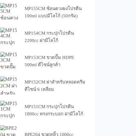
MP155CM ช้อนตวงผงโปรตีน
100ml แบบมีโลโก้ (50กรัม)
MP154CM กระปุกโปรตีน
2200cc ฝามีโลโก้
MP153CM ขวดปั๊ม HDPE
500ml ดีไซน์ลูกค้า
MP152CM ฝาสำหรับหลอดครีม
ดีไซน์ 6 เหลี่ยม
MP151CM กระปุกโปรตีน
1800cc ทรงกระบอก ฝามีโลโก้
BPE204 ขวดหูหิ้ว 1000cc