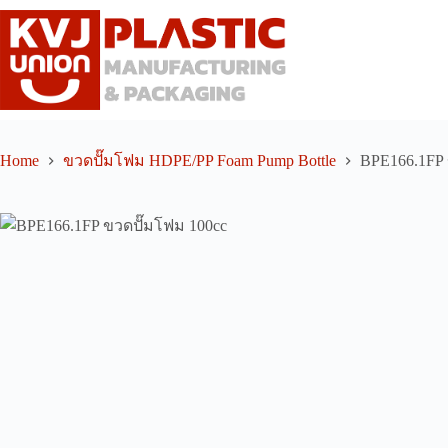
Skip
to
content
Home
ขวดปั๊มโฟม HDPE/PP Foam Pump Bottle
BPE166.1FP 