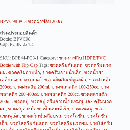
BPVC98-PC3 ขวดฝาฟลิบ 200cc
ส่วนประกอบสินค้า
Bottle: BPVC98
Cap: PC3K-22415
SKU:
BPE44-PC3-1
Category:
ขวดฝาฟลิบ HDPE/PVC
Bottle with Flip-Cap
Tags:
ขวดครีมกันแดด
,
ขวดครีมนวด
ผม
,
ขวดครีมอาบน้ำ
,
ขวดครีมอาบน้ำเด็ก
,
ขวดน้ำยา
เคลือบเงายางรถยนต์
,
ขวดผลิตภัณฑ์ดูแลผิว
,
ขวดฝาฟลิบ
200cc
,
ขวดฝาฟลิบ 200ml
,
ขวดพลาสติก 100-250cc
,
ขวด
พลาสติก 200-400cc
,
ขวดพลาสติก 200cc
,
ขวดพลาสติก
200ml
,
ขวดสบู่
,
ขวดสบู่ ครีมอาบน้ำ แชมพู และ ครีมนวด
ผม
,
ขวดสบู่ล้างมือฆ่าเชื้อแบคทีเรีย
,
ขวดแชมพู
,
ขวด
แชมพูเด็ก
,
ขวดแว็กซ์เคลือบรถ
,
ขวดโลชั่น
,
ขวดโลชั่น
เด็ก
,
ขวดใส่ครีมกันแดด
,
ขวดใส่ครีมนวดผม
,
ขวดใส่ครีม