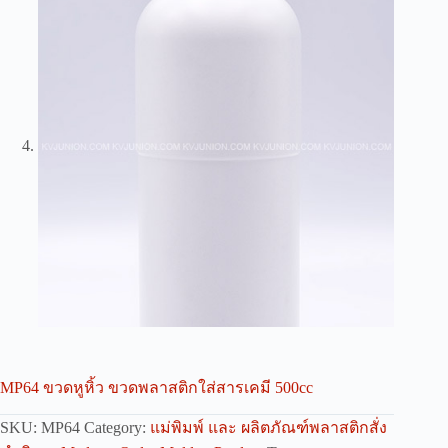
MP64 ขวดหูหิ้ว ขวดพลาสติกใส่สารเคมี 500cc
SKU:
MP64
Category:
แม่พิมพ์ และ ผลิตภัณฑ์พลาสติกสั่ง