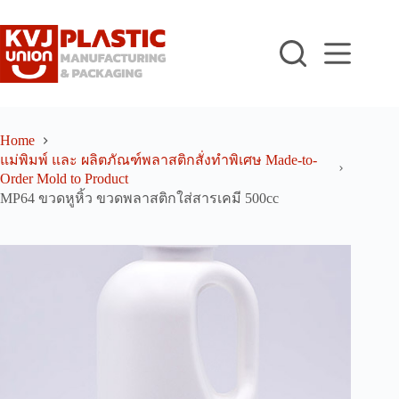
Skip
to
content
Home
แม่พิมพ์ และ ผลิตภัณฑ์พลาสติกสั่งทำพิเศษ Made-to-
Order Mold to Product
MP64 ขวดหูหิ้ว ขวดพลาสติกใส่สารเคมี 500cc