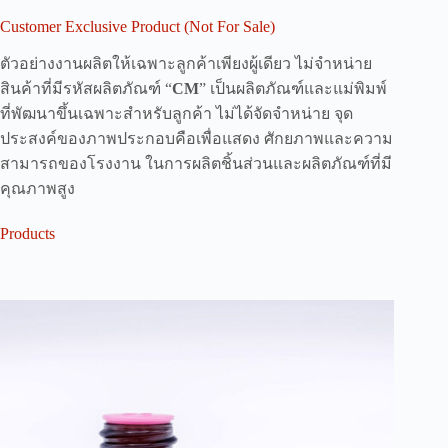
Customer Exclusive Product (Not For Sale)
ตัวอย่างงานผลิตให้เฉพาะลูกค้าเพียงผู้เดียว ไม่จำหน่าย
สินค้าที่มีรหัสผลิตภัณฑ์ “
CM
” เป็นผลิตภัณฑ์และแม่พิมพ์
ที่พัฒนาขึ้นเฉพาะสำหรับลูกค้า ไม่ได้จัดจำหน่าย จุด
ประสงค์ของภาพประกอบคือเพื่อแสดง ศักยภาพและความ
สามารถของโรงงาน ในการผลิตชิ้นส่วนและผลิตภัณฑ์ที่มี
คุณภาพสูง
Products