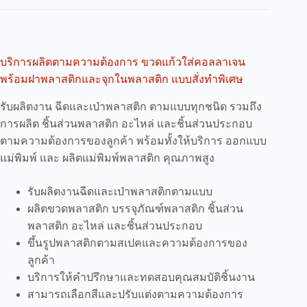
บริการผลิตตามความต้องการ ขวดแก้วใส่คอลลาเจน
พร้อมฝาพลาสติกและจุกในพลาสติก แบบสั่งทำพิเศษ
รับผลิตงาน ฉีดและเป่าพลาสติก ตามแบบทุกชนิด รวมถึง
การผลิต ชิ้นส่วนพลาสติก อะไหล่ และชิ้นส่วนประกอบ
ตามความต้องการของลูกค้า พร้อมทั้งให้บริการ ออกแบบ
แม่พิมพ์ และ ผลิตแม่พิมพ์พลาสติก คุณภาพสูง
รับผลิตงานฉีดและเป่าพลาสติกตามแบบ
ผลิตขวดพลาสติก บรรจุภัณฑ์พลาสติก ชิ้นส่วน
พลาสติก อะไหล่ และชิ้นส่วนประกอบ
ขึ้นรูปพลาสติกตามสเปคและความต้องการของ
ลูกค้า
บริการให้คำปรึกษาและทดสอบคุณสมบัติชิ้นงาน
สามารถเลือกสีและปรับแต่งตามความต้องการ