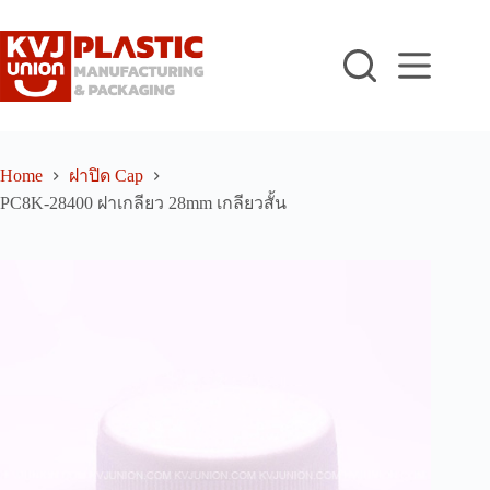
Skip
to
content
Home
ฝาปิด Cap
PC8K-28400 ฝาเกลียว 28mm เกลียวสั้น