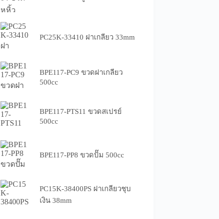
PC25K-33410 ฝาเกลียว 33mm
BPE117-PC9 ขวดฝาเกลียว
500cc
BPE117-PTS11 ขวดสเปรย์
500cc
BPE117-PP8 ขวดปั๊ม 500cc
PC15K-38400PS ฝาเกลียวชุบ
เงิน 38mm