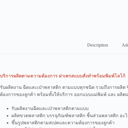
Description
Add
บริการผลิตตามความต้องการ ฝาเพรสแบบสั่งทำพร้อมพิมพ์โลโก้
รับผลิตงาน ฉีดและเป่าพลาสติก ตามแบบทุกชนิด รวมถึงการผลิต 
ต้องการของลูกค้า พร้อมทั้งให้บริการ ออกแบบแม่พิมพ์ และ ผลิต
รับผลิตงานฉีดและเป่าพลาสติกตามแบบ
ผลิตขวดพลาสติก บรรจุภัณฑ์พลาสติก ชิ้นส่วนพลาสติก อะไ
ขึ้นรูปพลาสติกตามสเปคและความต้องการของลูกค้า