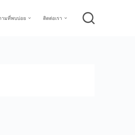
ามที่พบบ่อย
ติดต่อเรา