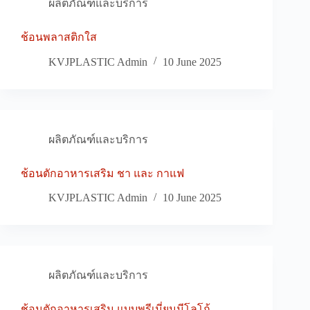
ผลิตภัณฑ์และบริการ
ช้อนพลาสติกใส
KVJPLASTIC Admin
10 June 2025
ผลิตภัณฑ์และบริการ
ช้อนตักอาหารเสริม ชา และ กาแฟ
KVJPLASTIC Admin
10 June 2025
ผลิตภัณฑ์และบริการ
ช้อนตักอาหารเสริม แบบพรีเมี่ยมมีโลโก้