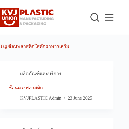
Skip
to
content
Tag
ช้อนพลาสติกใสตักอาหารเสริม
ผลิตภัณฑ์และบริการ
ช้อนตวงพลาสติก
KVJPLASTIC Admin
23 June 2025