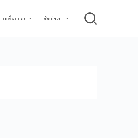
ามที่พบบ่อย
ติดต่อเรา