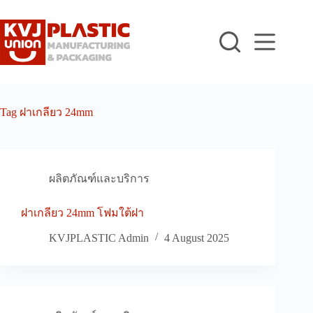
Skip
to
content
Tag
ฝาเกลียว 24mm
ผลิตภัณฑ์และบริการ
ฝาเกลียว 24mm โฟมใต้ฝา
KVJPLASTIC Admin
4 August 2025