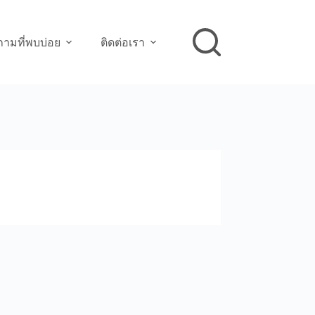
ามที่พบบ่อย
ติดต่อเรา